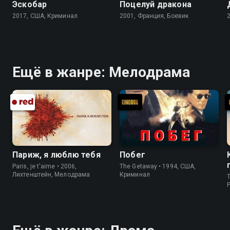
Эскобар
Поцелуй дракона
2017, США, Криминал
2001, Франция, Боевик
Ещё в жанре: Мелодрама
Париж, я люблю тебя
Побег
Paris, je t'aime • 2006,
The Getaway • 1994, США,
Лихтенштейн, Мелодрама
Криминал
T
P