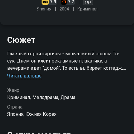
7.9
7.7
18+
Япония
2004
Криминал
Сюжет
Главный герой картины - молчаливый юноша Тэ-
сук. Днём он клеит рекламные плакатики, а
вечерами едет "домой". То есть выбирает коттедж,
где временно отсутствуют его владельцы,
Читать дальше
вскрывает двери и представляет себя хозяином
этого дома
Жанр
Криминал, Мелодрама, Драма
Страна
Япония, Южная Корея