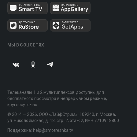
МЫ В СОЦСЕТЯХ
Телеканалы 1 и 2 мультиплексов доступны для
бесплатного просмотра в непрерывном режиме,
круглосуточно.
© 2014 — 2026, ООО «ЛайфСтрим», 109240, г. Москва,
ул. Николоямская, д. 13, стр. 2, этаж 2, ИНН 7710918800
Поддержка: help@smotreshka.tv