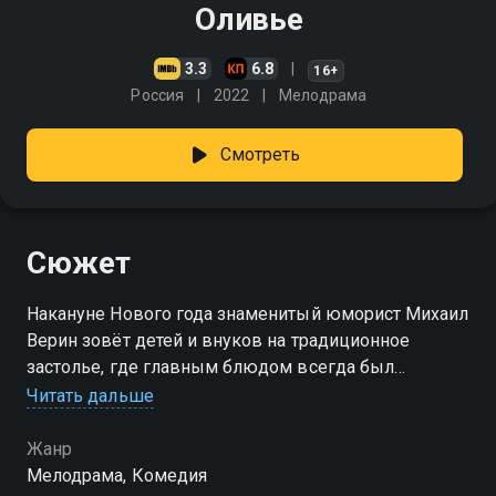
Оливье
3.3
6.8
16+
Россия
2022
Мелодрама
Смотреть
Сюжет
Накануне Нового года знаменитый юморист Михаил
Верин зовёт детей и внуков на традиционное
застолье, где главным блюдом всегда был
легендарный дедовский оливье. Но вместо
Читать дальше
привычной встречи родня обнаруживает в его
квартире юную чернокожую девушку — дедуля
Жанр
называет её своей будущей женой. Такое заявление
Мелодрама, Комедия