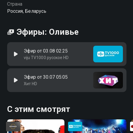
буквально шокирует всех присутствующих и
Страна
становится спусковым крючком для череды
Россия, Беларусь
абсурдных происшествий, которые моментально
превращают спокойное семейное торжество в
безумный праздничный хаос с фонтаном
Эфиры: Оливье
остроумных шуток и импровизированных
выступлений в стиле стендап-комедии. «Оливье» —
смотрите онлайн в хорошем качестве.
Эфир от 03.08 02:25
viju TV1000 русское HD
Эфир от 30.07 05:05
Хит HD
С этим смотрят