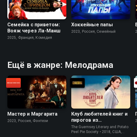
Семейка с приветом:
Хоккейные папы
Вояж через Ла-Манш
2023, Россия, Cемейный
2025, Франция, Комедия
Ещё в жанре: Мелодрама
Мастер и Маргарита
Клуб любителей книг и
пирогов из
2023, Россия, Фэнтези
картофельных
The Guernsey Literary and Potato
очистков
Peel Pie Society • 2018, США,
История