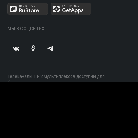
МЫ В СОЦСЕТЯХ
Телеканалы 1 и 2 мультиплексов доступны для
бесплатного просмотра в непрерывном режиме,
круглосуточно.
© 2014 — 2026, ООО «ЛайфСтрим», 109240, г. Москва,
ул. Николоямская, д. 13, стр. 2, этаж 2, ИНН 7710918800
Поддержка: help@smotreshka.tv
UUID: 7c1e87f8-d7a7-4539-a9e8-d0152e5ada6f
v3.10.4
|
SSR