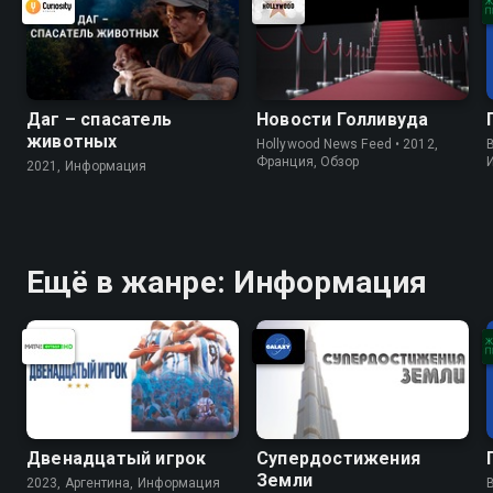
Даг – спасатель
Новости Голливуда
животных
Hollywood News Feed • 2012,
B
Франция, Обзор
2021, Информация
Ещё в жанре: Информация
Двенадцатый игрок
Супердостижения
Земли
2023, Аргентина, Информация
B