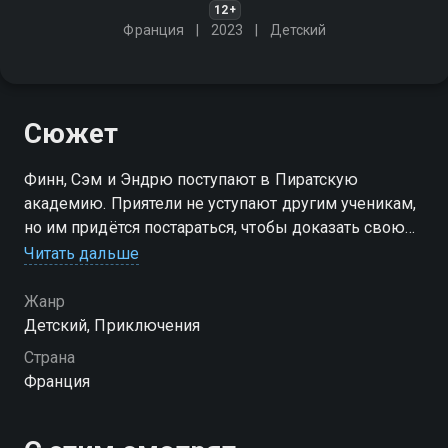
12+
Франция
2023
Детский
Сюжет
Финн, Сэм и Эндрю поступают в Пиратскую
академию. Приятели не уступают другим ученикам,
но им придётся постараться, чтобы доказать свою
исключительность и стать величайшими учениками-
Читать дальше
пиратами в истории школы
Жанр
Детский, Приключения
Страна
Франция