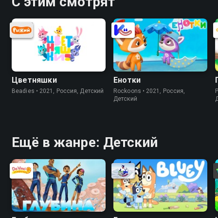
С этим смотрят
Цветняшки
Енотки
Beadies • 2021, Россия, Детский
Rockoons • 2021, Россия,
P
Детский
Ещё в жанре: Детский