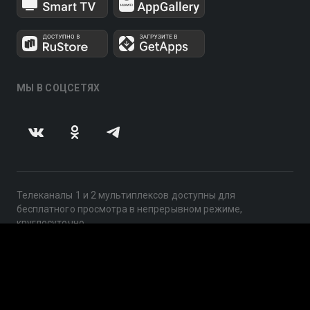
МЫ В СОЦСЕТЯХ
Телеканалы 1 и 2 мультиплексов доступны для
бесплатного просмотра в непрерывном режиме,
круглосуточно.
© 2014 — 2026, ООО «ЛайфСтрим», 109240, г. Москва,
ул. Николоямская, д. 13, стр. 2, этаж 2, ИНН 7710918800
Поддержка: help@smotreshka.tv
UUID: f7b5a094-33a2-43a6-8375-7f104aeca6bc