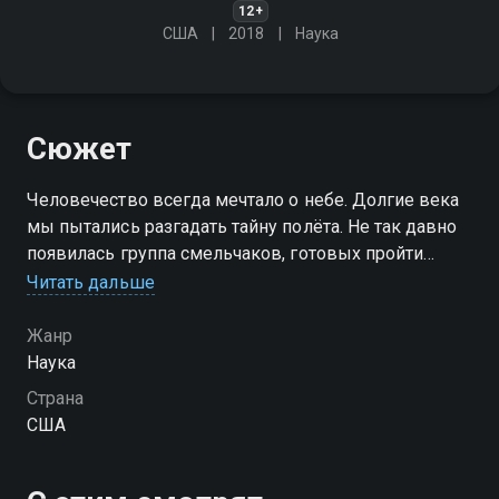
12+
США
2018
Наука
Сюжет
Человечество всегда мечтало о небе. Долгие века
мы пытались разгадать тайну полёта. Не так давно
появилась группа смельчаков, готовых пройти
самые сложные испытания, которым может
Читать дальше
подвергнуть себя человек
Жанр
Наука
Страна
США