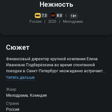
Нежность
7.3
8.0
18+
Россия
2020
Мелодрама
Сюжет
Финансовый директор крупной компании Елена
Ивановна Подберёзкина во время спонтанной
поездки в Санкт-Петербург неожиданно встречает
мужчину своей мечты и так же неожиданно его
Читать дальше
теряет. Поиски придётся начинать с нуля, и теперь в
ход идет всё
Жанр
Мелодрама, Комедия
Страна
Россия