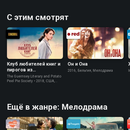
С этим смотрят
Клуб любителей книг и
Он и Она
пирогов из
2016, Бельгия, Мелодрама
I
картофельных
The Guernsey Literary and Potato
очистков
Peel Pie Society • 2018, США,
История
Ещё в жанре: Мелодрама