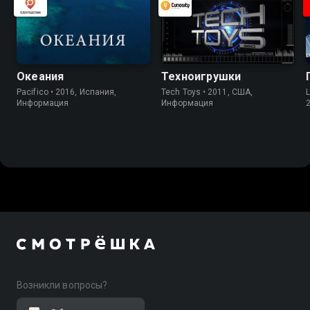
Океания
Техноигрушки
Pacifico • 2016, Испания,
Tech Toys • 2011, США,
L
Информация
Информация
Возникли вопросы?