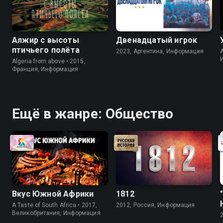
Алжир с высоты
Двенадцатый игрок
птичьего полёта
2023, Аргентина, Информация
A
Algeria from above • 2015,
Франция, Информация
Ещё в жанре: Общество
Вкус Южной Африки
1812
A Taste of South Africa • 2017,
2012, Россия, Информация
Великобритания, Информация