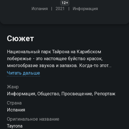
12+
Испания
2021
Информация
Сюжет
Национальный парк Тайрона на Карибском
побережье - это настоящее буйство красок,
многообразие звуков и запахов. Когда-то этот
тропический рай был территорией древней
Читать дальше
цивилизации, а сегодня это дом для множества
уникальных видов животных и растений
Жанр
Информация, Общество, Просвещение, Репортаж
Посмотреть онлайн 1 сезон сериала Тайрона вы
Страна
можете совершенно бесплатно в хорошем HD
Испания
качестве на Смотрёшке
Оригинальное название
Tayrona