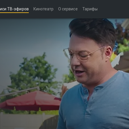
иси ТВ-эфиров
Кинотеатр
О сервисе
Тарифы