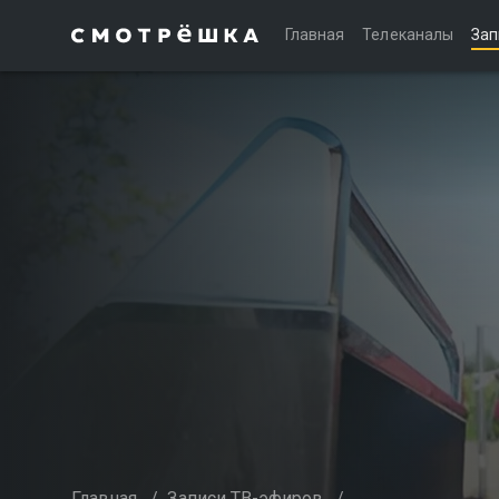
Главная
Телеканалы
Зап
Главная
/
Записи ТВ-эфиров
/