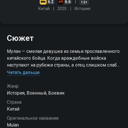
6.2
6.6
12+
Китай
2020
История
Сюжет
Мулан — смелая девушка из семьи прославленного
китайского бойца. Когда враждебные войска
наступают на рубежи страны, а отец слишком слаб
для сражений, она принимает неожиданное
Читать дальше
решение. Переодевшись парнем, Мулан занимает
его место в армии. От родителя ей досталась не
Жанр
только храбрость, но и глубокая преданность
История, Военный, Боевик
отчизне — чувства, которые теперь ведут её в бой.
Страна
Впереди героиню ждут серьёзные испытания, где
Китай
придётся доказать свою силу и выдержку, скрывая
Оригинальное название
настоящую личность от окружающих. «Мулан.
Mulan
Рождение легенды» — смотрите онлайн в хорошем