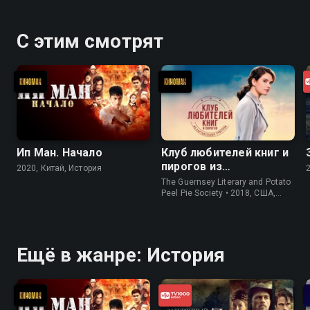
качестве.
С этим смотрят
Ип Ман. Начало
Клуб любителей книг и
пирогов из
2020, Китай, История
картофельных
The Guernsey Literary and Potato
очистков
Peel Pie Society • 2018, США,
История
Ещё в жанре: История