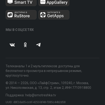
МЫ В СОЦСЕТЯХ
Телеканалы 1 и 2 мультиплексов доступны для
бесплатного просмотра в непрерывном режиме,
круглосуточно.
© 2014 — 2026, ООО «ЛайфСтрим», 109240, г. Москва,
ул. Николоямская, д. 13, стр. 2, этаж 2, ИНН 7710918800
Поддержка: help@smotreshka.tv
UUID: dbf2da05-cc6f-4253-bf48-f385c44b2d58