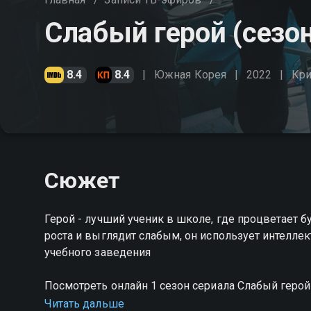
Слабый герой (сезон
8.4
8.4
Южная Корея
2022
Кр
Сюжет
Герой - лучший ученик в школе, где процветает б
роста и выглядит слабым, он использует интеллек
учебного заведения
Посмотреть онлайн 1 сезон сериала Слабый гер
качестве на Смотрёшке
Читать дальше