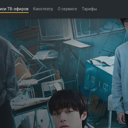
иси ТВ-эфиров
Кинотеатр
О сервисе
Тарифы