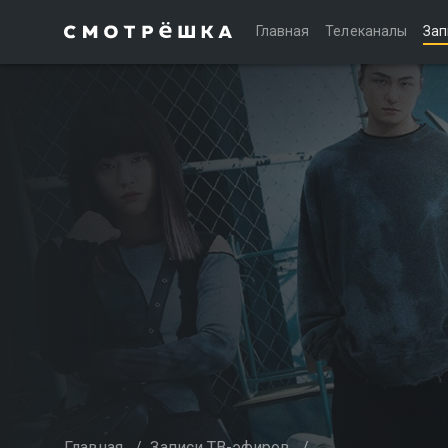
Главная
Телеканалы
Зап
Главная
/
Записи ТВ-эфиров
/