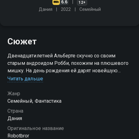
6.6
12+
Дания
2022
Cемейный
Сюжет
Двенадцатилетней Альберте скучно со своим
старым андроидом Робби, похожим на плюшевого
мишку. На день рождения ей дарят новейшую
модель робота-гуманоида. Новый робот Конрад
Читать дальше
выглядит и ведёт себя, как настоящий человек
Жанр
Cемейный, Фантастика
Страна
Дания
Оригинальное название
Robotbror