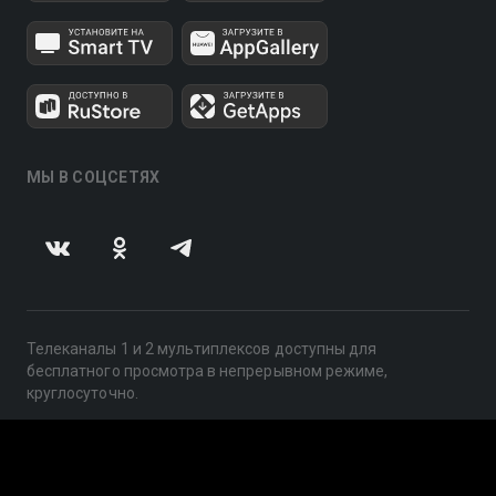
МЫ В СОЦСЕТЯХ
Телеканалы 1 и 2 мультиплексов доступны для
бесплатного просмотра в непрерывном режиме,
круглосуточно.
© 2014 — 2026, ООО «ЛайфСтрим», 109240, г. Москва,
ул. Николоямская, д. 13, стр. 2, этаж 2, ИНН 7710918800
Поддержка: help@smotreshka.tv