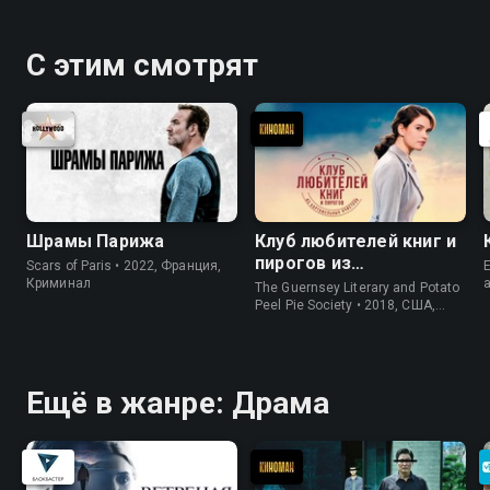
С этим смотрят
Шрамы Парижа
Клуб любителей книг и
пирогов из
Scars of Paris • 2022, Франция,
E
картофельных
Криминал
The Guernsey Literary and Potato
очистков
Peel Pie Society • 2018, США,
История
Ещё в жанре: Драма