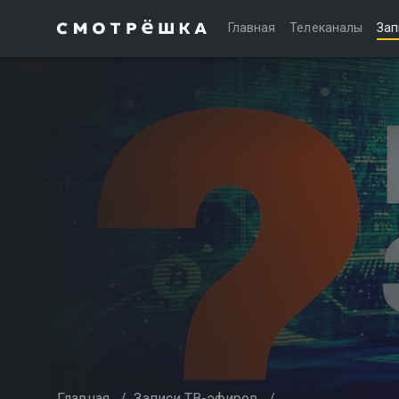
Главная
Телеканалы
Зап
Главная
/
Записи ТВ-эфиров
/