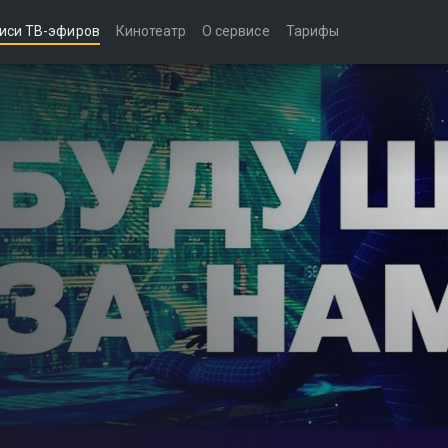
иси ТВ-эфиров
Кинотеатр
О сервисе
Тарифы