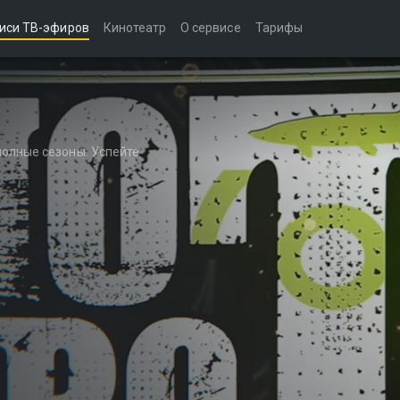
иси ТВ-эфиров
Кинотеатр
О сервисе
Тарифы
полные сезоны. Успейте