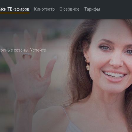
иси ТВ-эфиров
Кинотеатр
О сервисе
Тарифы
полные сезоны. Успейте