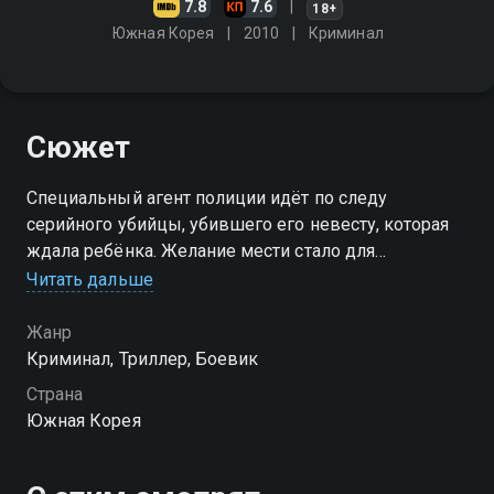
7.8
7.6
18+
Южная Корея
2010
Криминал
Сюжет
Специальный агент полиции идёт по следу
серийного убийцы, убившего его невесту, которая
ждала ребёнка. Желание мести стало для
несчастного целью его жизни
Читать дальше
Жанр
Криминал, Триллер, Боевик
Страна
Южная Корея