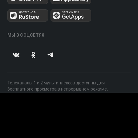
МЫ В СОЦСЕТЯХ
Телеканалы 1 и 2 мультиплексов доступны для
бесплатного просмотра в непрерывном режиме,
круглосуточно.
© 2014 — 2026, ООО «ЛайфСтрим», 109240, г. Москва,
ул. Николоямская, д. 13, стр. 2, этаж 2, ИНН 7710918800
Поддержка: help@smotreshka.tv
UUID: ba8f3e3a-4a81-4209-83a4-683263088f23
v3.10.4
|
SSR