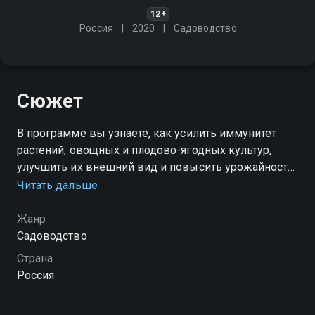
12+
Россия
2020
Садоводство
Сюжет
В программе вы узнаете, как усилить иммунитет
растений, овощных и плодово-ягодных культур,
улучшить их внешний вид и повысить урожайность
Читать дальше
Посмотреть онлайн 1 сезон сериала Секреты
садоводства вы можете совершенно бесплатно в
Жанр
хорошем HD качестве на Смотрёшке
Садоводство
Страна
Россия