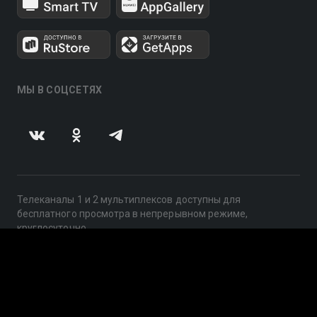
МЫ В СОЦСЕТЯХ
Телеканалы 1 и 2 мультиплексов доступны для
бесплатного просмотра в непрерывном режиме,
круглосуточно.
© 2014 — 2026, ООО «ЛайфСтрим», 109240, г. Москва,
ул. Николоямская, д. 13, стр. 2, этаж 2, ИНН 7710918800
Поддержка: help@smotreshka.tv
UUID: d0b0bf24-db24-4cbd-ba1e-13cf9b1d6482