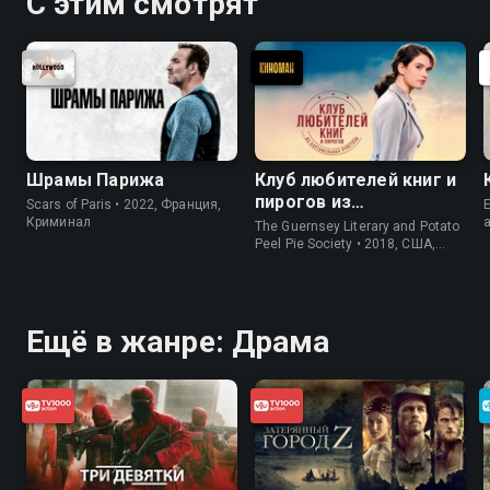
С этим смотрят
Шрамы Парижа
Клуб любителей книг и
пирогов из
Scars of Paris • 2022, Франция,
E
картофельных
Криминал
The Guernsey Literary and Potato
очистков
Peel Pie Society • 2018, США,
История
Ещё в жанре: Драма