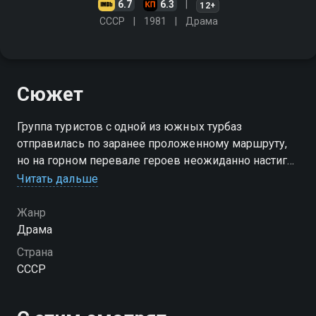
6.7
6.3
12+
СССР
1981
Драма
Сюжет
Группа туристов с одной из южных турбаз
отправилась по заранее проложенному маршруту,
но на горном перевале героев неожиданно настиг
смерч. В результате погибает два человека, и
Читать дальше
началась паника…
Жанр
Драма
Страна
СССР