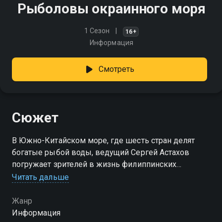
Рыболовы окраинного моря
1 Сезон
16+
Информация
Смотреть
Сюжет
В Южно-Китайском море, где шесть стран делят
богатые рыбой воды, ведущий Сергей Астахов
погружает зрителей в жизнь филиппинских
рыболовов. Откройте секреты их успеха и стратегии
Читать дальше
в условиях сложной рыбалки и постоянных
конфликтов
Жанр
Информация