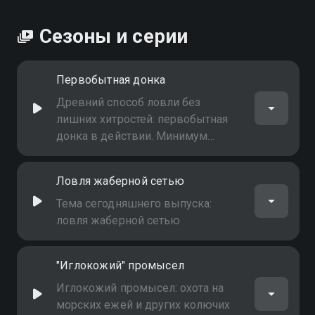
Сезоны и серии
Первобытная донка
Древний способ ловли без
лишних хитростей: первобытная
донка в действии. Минимум
снаряжения - максимум азарта и
настоящий контакт с природой
Ловля жаберной сетью
Тема сегодняшнего выпуска:
ловля жаберной сетью
"Иглокожий" промысел
Иглокожий промысел: охота на
морских ежей и других колючих