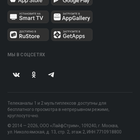
МЫ В СОЦСЕТЯХ
Телеканалы 1 и 2 мультиплексов доступны для
бесплатного просмотра в непрерывном режиме,
круглосуточно.
© 2014 — 2026, ООО «ЛайфСтрим», 109240, г. Москва,
ул. Николоямская, д. 13, стр. 2, этаж 2, ИНН 7710918800