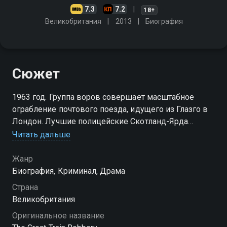
7.3
7.2
18+
Великобритания
2013
Биография
Сюжет
1963 год. Группа воров совершает масштабное
ограбление почтового поезда, идущего из Глазго в
Лондон. Лучшие полицейские Скотланд-Ярда
пытаются найти преступников
Читать дальше
Посмотреть онлайн 1 сезон сериала Великое
Жанр
ограбление поезда вы можете совершенно
Биография, Криминал, Драма
бесплатно в хорошем HD качестве на Смотрёшке
Страна
Великобритания
Оригинальное название