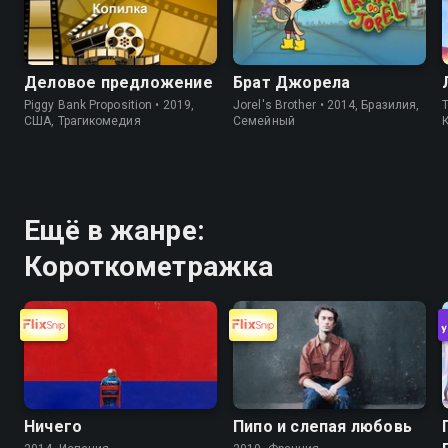
Деловое предложение
Брат Джорела
Piggy Bank Proposition • 2019,
Jorel's Brother • 2014, Бразилия,
T
США, Трагикомедия
Cемейный
Ещё в жанре:
Короткометражка
Ничего
Пипо и слепая любовь