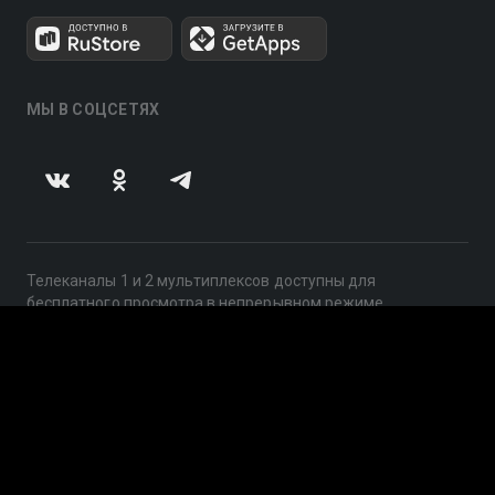
МЫ В СОЦСЕТЯХ
Телеканалы 1 и 2 мультиплексов доступны для
бесплатного просмотра в непрерывном режиме,
круглосуточно.
© 2014 — 2026, ООО «ЛайфСтрим», 109240, г. Москва,
ул. Николоямская, д. 13, стр. 2, этаж 2, ИНН 7710918800
Поддержка: help@smotreshka.tv
UUID: a377ea4c-02b8-4ac5-ac47-f3a903660fad
v3.10.4
|
SSR