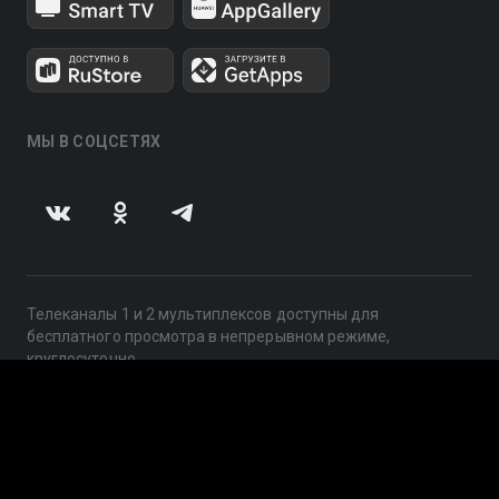
МЫ В СОЦСЕТЯХ
Телеканалы 1 и 2 мультиплексов доступны для
бесплатного просмотра в непрерывном режиме,
круглосуточно.
© 2014 — 2026, ООО «ЛайфСтрим», 109240, г. Москва,
ул. Николоямская, д. 13, стр. 2, этаж 2, ИНН 7710918800
Поддержка: help@smotreshka.tv
UUID: 41e2376f-461a-4ec2-9c4e-d5467b65620e