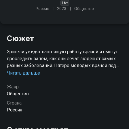
16+
Россия
2023
Общество
Сюжет
Зрители увидят настоящую работу врачей и смогут
проследить за тем, как они лечат людей от самых
разных заболеваний. Пятеро молодых врачей под
руководством более опытного куратора
Читать дальше
отправились в российскую глубинку, чтобы лечить
людей
Жанр
Общество
Страна
Россия