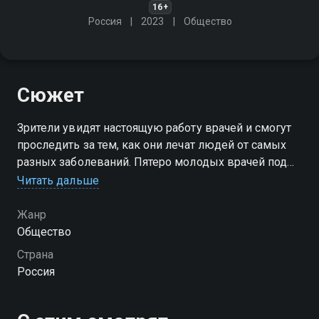
16+
Россия
2023
Общество
Сюжет
Зрители увидят настоящую работу врачей и смогут
проследить за тем, как они лечат людей от самых
разных заболеваний. Пятеро молодых врачей под
руководством более опытного куратора
Читать дальше
отправились в российскую глубинку, чтобы лечить
людей
Жанр
Общество
Посмотреть онлайн 2 сезон сериала Уездный
Страна
доктор вы можете совершенно бесплатно в
Россия
хорошем HD качестве на Смотрёшке