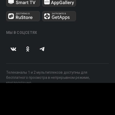
МЫ В СОЦСЕТЯХ
Телеканалы 1 и 2 мультиплексов доступны для
бесплатного просмотра в непрерывном режиме,
круглосуточно.
© 2014 — 2026, ООО «ЛайфСтрим», 109240, г. Москва,
ул. Николоямская, д. 13, стр. 2, этаж 2, ИНН 7710918800
Поддержка: help@smotreshka.tv
UUID: add6341e-abd1-4e3e-8a0c-a26553bf5aec