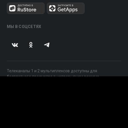
МЫ В СОЦСЕТЯХ
Телеканалы 1 и 2 мультиплексов доступны для
бесплатного просмотра в непрерывном режиме,
круглосуточно.
© 2014 — 2026, ООО «ЛайфСтрим», 109240, г. Москва,
ул. Николоямская, д. 13, стр. 2, этаж 2, ИНН 7710918800
Поддержка: help@smotreshka.tv
UUID: ab890700-76d6-4b9c-9046-f66ecd1b0253
v3.10.4
|
SSR