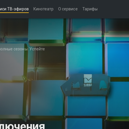
иси ТВ-эфиров
Кинотеатр
О сервисе
Тарифы
полные сезоны. Успейте
лючения