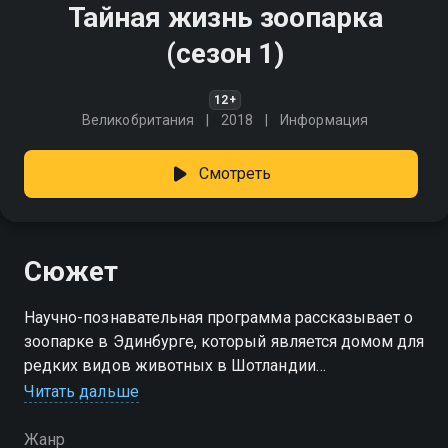
Тайная жизнь зоопарка
(сезон 1)
12+
Великобритания
2018
Информация
Смотреть
Сюжет
Научно-познавательная программа рассказывает о
зоопарке в Эдинбурге, который является домом для
редких видов животных в Шотландии
Читать дальше
Посмотреть онлайн 1 сезон сериала Тайная жизнь
зоопарка вы можете совершенно бесплатно в
Жанр