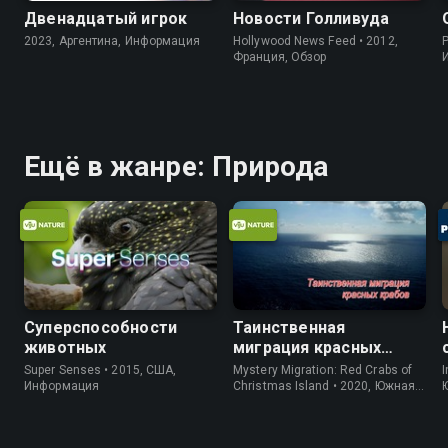
Двенадцатый игрок
Новости Голливуда
2023, Аргентина, Информация
Hollywood News Feed • 2012,
P
Франция, Обзор
Ещё в жанре: Природа
Суперспособности
Таинственная
животных
миграция красных
крабов
Super Senses • 2015, США,
Mystery Migration: Red Crabs of
I
Информация
Christmas Island • 2020, Южная
Корея, Природа