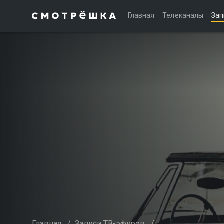
Главная
Телеканалы
Зап
Главная
/
Записи ТВ-эфиров
/