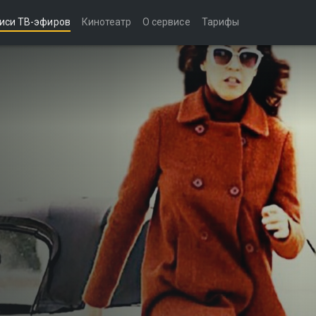
иси ТВ-эфиров
Кинотеатр
О сервисе
Тарифы