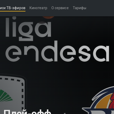
иси ТВ-эфиров
Кинотеатр
О сервисе
Тарифы
 Плей-офф.