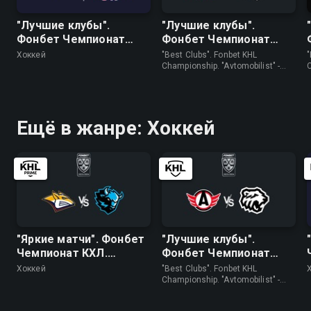
"Лучшие клубы".
"Лучшие клубы".
Фонбет Чемпионат
Фонбет Чемпионат
КХЛ. "Авангард" - ЦСКА
КХЛ. "Автомобилист" -
Хоккей
"Best Clubs". Fonbet KHL
"
"Трактор"
Championship. "Avtomobilist" -
"Traktor" • Хоккей
(
Ещё в жанре: Хоккей
"Яркие матчи". Фонбет
"Лучшие клубы".
Чемпионат КХЛ.
Фонбет Чемпионат
"Металлург" (Мг) -
КХЛ. "Автомобилист" -
Хоккей
"Best Clubs". Fonbet KHL
"Динамо" (Минск)
"Трактор"
Championship. "Avtomobilist" -
"Traktor" • Хоккей