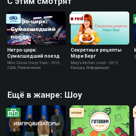
С этим смотрят
Нитро-цирк:
Секретные рецепты
Сумасшедший поезд
Мэри Берг
Nitro Circus Crazy Train • 2015,
Mary’s kitchen crush • 2019,
США, Развлечения
Канада, Информация
Ещё в жанре: Шоу