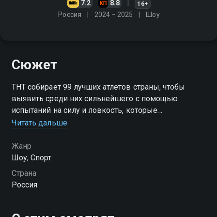
7.2
8.8
16+
Россия
2024 – 2025
Шоу
Сюжет
ТНТ собирает 99 лучших атлетов страны, чтобы
выявить среди них сильнейшего с помощью
испытаний на силу и ловкость, которые
придумывает искусственный интеллект. Смогут ли
Читать дальше
олимпийские чемпионы противостоять силе
нейросетей?
Жанр
Шоу, Спорт
Посмотреть онлайн 3 сезон сериала Титаны вы
Страна
можете совершенно бесплатно в хорошем HD
Россия
качестве на Смотрёшке