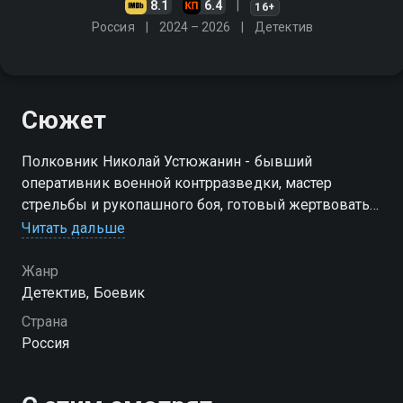
8.1
6.4
16+
Россия
2024 – 2026
Детектив
Сюжет
Полковник Николай Устюжанин - бывший
оперативник военной контрразведки, мастер
стрельбы и рукопашного боя, готовый жертвовать
собой ради достижения целей. Однажды операция,
Читать дальше
в которой участвует Николай, проваливается
Жанр
Детектив, Боевик
Страна
Россия