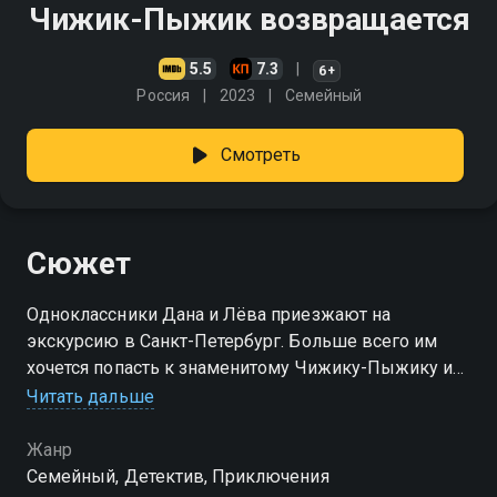
Чижик-Пыжик возвращается
5.5
7.3
6+
Россия
2023
Cемейный
Смотреть
Сюжет
Одноклассники Дана и Лёва приезжают на
экскурсию в Санкт-Петербург. Больше всего им
хочется попасть к знаменитому Чижику-Пыжику и
загадать желания. Вот только по пути к памятнику
Читать дальше
ребята становятся свидетелями его кражи
Жанр
Cемейный, Детектив, Приключения