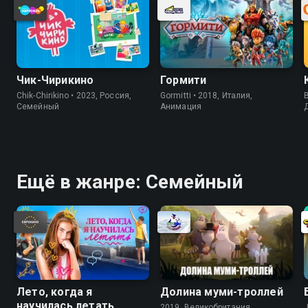
Чик-Чирикино
Гормити
Chik-Chirikino • 2023, Россия,
Gormitti • 2018, Италия,
B
Cемейный
Анимация
Ещё в жанре: Cемейный
Лето, когда я
Долина муми-троллей
научилась летать
2019, Великобритания,
J