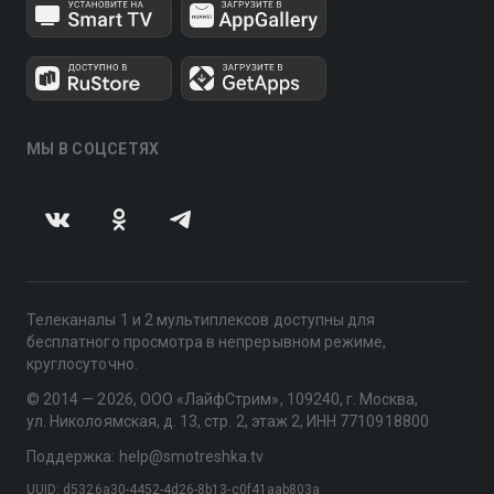
МЫ В СОЦСЕТЯХ
Телеканалы 1 и 2 мультиплексов доступны для
бесплатного просмотра в непрерывном режиме,
круглосуточно.
© 2014 — 2026, ООО «ЛайфСтрим», 109240, г. Москва,
ул. Николоямская, д. 13, стр. 2, этаж 2, ИНН 7710918800
Поддержка: help@smotreshka.tv
UUID: d5326a30-4452-4d26-8b13-c0f41aab803a