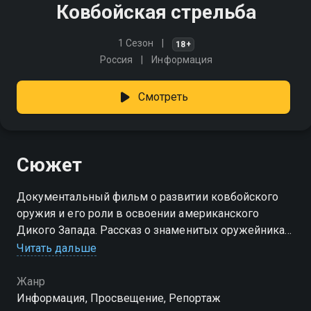
Ковбойская стрельба
1 Сезон
18+
Россия
Информация
Смотреть
Сюжет
Документальный фильм о развитии ковбойского
оружия и его роли в освоении американского
Дикого Запада. Рассказ о знаменитых оружейниках
Сэмюэле Кольте, Джоне Мозесе Браунинге и
Читать дальше
других
Жанр
Информация, Просвещение, Репортаж