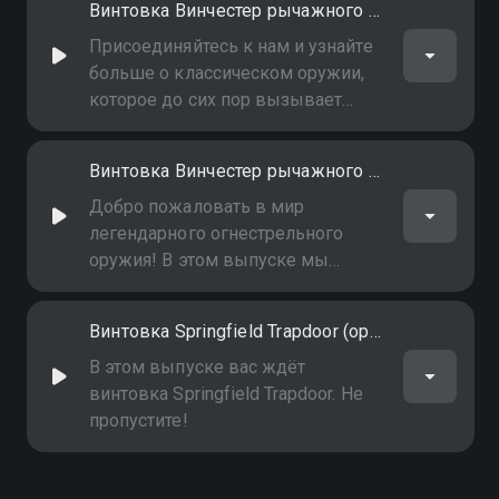
Винтовка Винчестер рычажного действия (lever-action Winchester). Часть 3-я
соревновательная дисциплина
(Часть 2-я)
Присоединяйтесь к нам и узнайте
больше о классическом оружии,
которое до сих пор вызывает
восхищение!
Винтовка Винчестер рычажного действия (lever-action Winchester). Часть 4-я
Добро пожаловать в мир
легендарного огнестрельного
оружия! В этом выпуске мы
сосредоточимся на винчестерах с
рычажным механизмом, ставших
Винтовка Springfield Trapdoor (оригинал и реплика)
иконами Дикого Запада
В этом выпуске вас ждёт
винтовка Springfield Trapdoor. Не
пропустите!