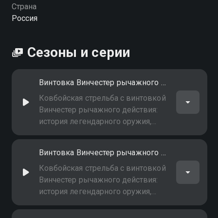
Страна
Россия
Сезоны и серии
Винтовка Винчестер рычажного действия (lever-action Winchester). Часть 1-я
Ковбойская стрельба с винтовкой
Винчестер рычажного действия:
история легендарного оружия,
особенности обращения, техника
быстрой перезарядки и
Винтовка Винчестер рычажного действия (lever-action Winchester). Часть 2-я
соревновательная дисциплина
(Часть 1-я)
Ковбойская стрельба с винтовкой
Винчестер рычажного действия:
история легендарного оружия,
особенности обращения, техника
быстрой перезарядки и