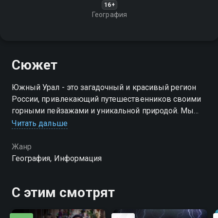
16+
География
Сюжет
Южный Урал - это загадочный и красивый регион
России, привлекающий путешественников своими
горными пейзажами и уникальной природой. Мы
отправимся в захватывающее путешествие, чтобы
Читать дальше
исследовать местные горы и погрузиться в
атмосферу культуры
Жанр
География, Информация
С этим смотрят