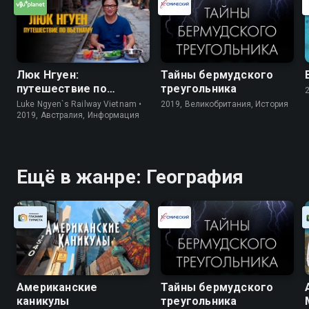
Люк Нгуен:
Тайны бермудского
путешествие по
треугольника
Вьетнаму
Luke Ngyen`s Railway Vietnam •
2019, Великобритания, История
2019, Австралия, Информация
Ещё в жанре: География
Американские
Тайны бермудского
каникулы
треугольника