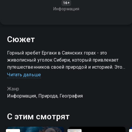
16+
Информация
Сюжет
Горный хребет Ергаки в Саянских горах - это
живописный уголок Сибири, который привлекает
путешественников своей природой и историей. Этот
регион считается одним из самых загадочных и
Читать дальше
красивых мест России
Жанр
Информация, Природа, География
С этим смотрят