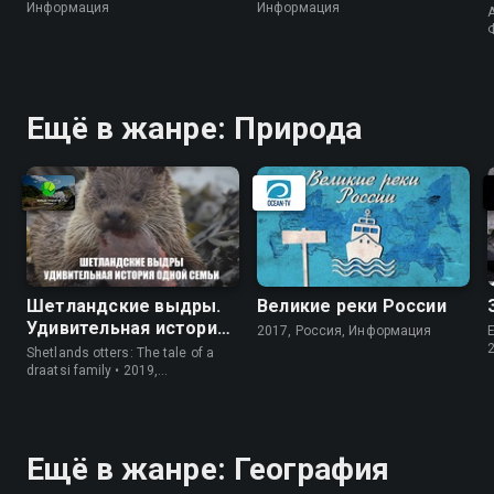
Информация
Информация
A
Ещё в жанре: Природа
Шетландские выдры.
Великие реки России
Удивительная история
2017, Россия, Информация
E
одной семьи
Shetlands otters: The tale of a
draatsi family • 2019,
Великобритания, Природа
Ещё в жанре: География