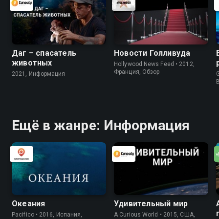
Даг – спасатель
Новости Голливуда
животных
Hollywood News Feed • 2012,
Франция, Обзор
2021, Информация
G
Ещё в жанре: Информация
Океания
Удивительный мир
Pacifico • 2016, Испания,
A Curious World • 2015, США,