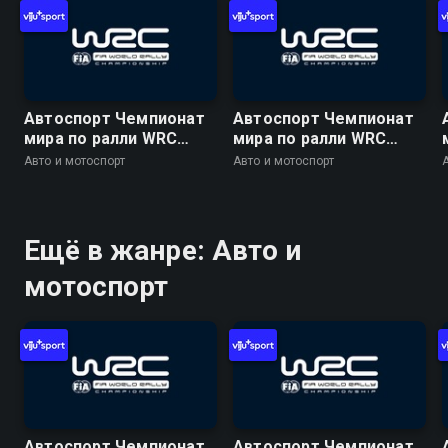
Автоспорт Чемпионат
Автоспорт Чемпионат
мира по ралли WRC
мира по ралли WRC
2026. 10 этап. Ралли
2026. 10 этап. Ралли
Авто и мотоспорт
Авто и мотоспорт
Финляндия. День 1. 1
Финляндия. День 2. 9
спецучасток. Харью 1
спецучасток. Хохо 2
Ещё в жанре: Авто и
мотоспорт
Автоспорт Чемпионат
Автоспорт Чемпионат