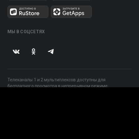
МЫ В СОЦСЕТЯХ
Телеканалы 1 и 2 мультиплексов доступны для
бесплатного просмотра в непрерывном режиме,
круглосуточно.
© 2014 — 2026, ООО «ЛайфСтрим», 109240, г. Москва,
ул. Николоямская, д. 13, стр. 2, этаж 2, ИНН 7710918800
Поддержка: help@smotreshka.tv
UUID: 9af6e388-460f-4a3a-9dd7-ac0a36e2d5ba
v3.10.4
|
SSR