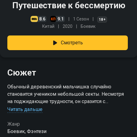
Путешествие к бессмертию
8.6
9.1
1 Сезон
18+
Китай
2020
Боевик
Смотреть
Сюжет
Обычный деревенский мальчишка случайно
становится учеником небольшой секты. Несмотря
на поджидающие трудности, он сразится с
демонами и древними небожителями, чтобы найти
Читать дальше
свой собственный путь к бессмертию
Жанр
Боевик, Фэнтези