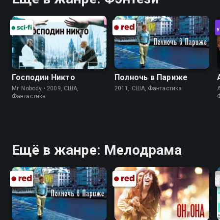
Господин Никто
Полночь в Париже
Mr. Nobody • 2009, США,
2011, США, Фантастика
A
Фантастика
Ещё в жанре: Мелодрама