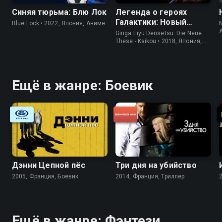
Синяя тюрьма: Блю Лок
Легенда о героях
Галактики: Новый
Blue Lock • 2022, Япония, Аниме
N
тезис. Встреча
Ginga Eiyu Densetsu: Die Neue
These - Kaikou • 2018, Япония,
Аниме
Ещё в жанре: Боевик
Дэнни Цепной пёс
Три дня на убийство
2005, Франция, Боевик
2014, Франция, Триллер
Ещё в жанре: Фэнтези