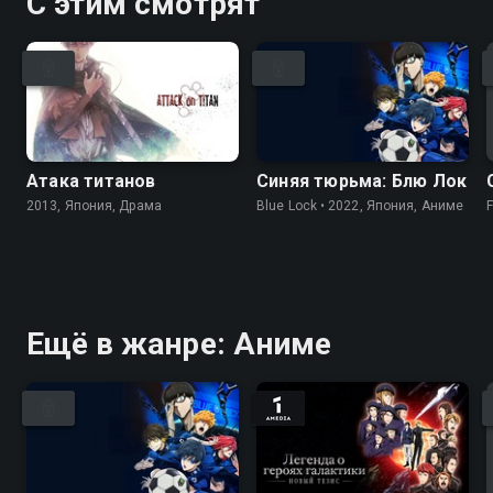
С этим смотрят
Атака титанов
Синяя тюрьма: Блю Лок
2013, Япония, Драма
Blue Lock • 2022, Япония, Аниме
F
Ещё в жанре: Аниме