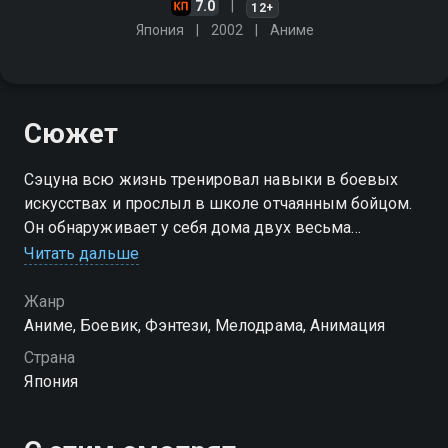
7.0
12+
Япония
2002
Аниме
Сюжет
Сэцуна всю жизнь тренировал навыки в боевых
искусствах и прослыл в школе отчаянным бойцом.
Он обнаруживает у себя дома двух весьма
симпатичных незнакомок, которые сбежали из
Читать дальше
Подземелья
Жанр
Аниме, Боевик, Фэнтези, Мелодрама, Анимация
Страна
Япония