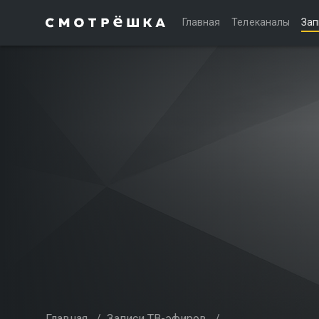
Главная
Телеканалы
Зап
Главная
/
Записи ТВ-эфиров
/