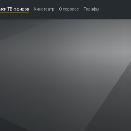
иси ТВ-эфиров
Кинотеатр
О сервисе
Тарифы