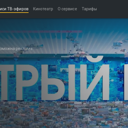
иси ТВ-эфиров
Кинотеатр
О сервисе
Тарифы
возможна реклама