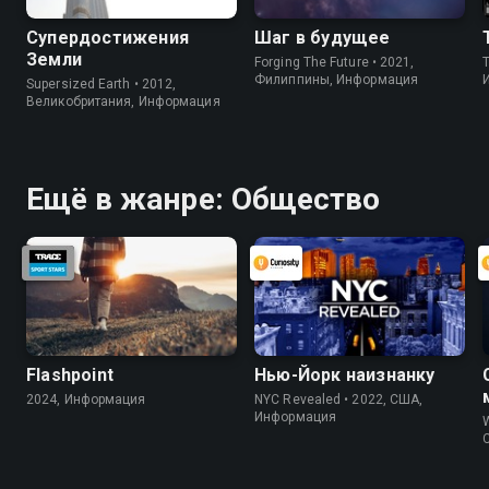
Супердостижения
Шаг в будущее
Земли
Forging The Future • 2021,
Филиппины, Информация
Supersized Earth • 2012,
Великобритания, Информация
Ещё в жанре: Общество
Flashpoint
Нью-Йорк наизнанку
2024, Информация
NYC Revealed • 2022, США,
Информация
W