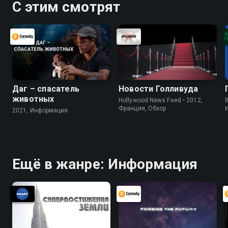
С этим смотрят
Даг – спасатель
Новости Голливуда
животных
Hollywood News Feed • 2012,
B
Франция, Обзор
2021, Информация
Ещё в жанре: Информация