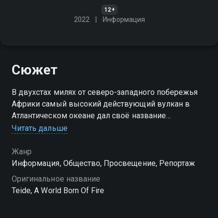
12+
2022
Информация
Сюжет
В двухстах милях от северо-западного побережья
Африки самый высокий действующий вулкан в
Атлантическом океане дал своё название
негостеприимной пустыне, которая его окружает:
Читать дальше
Тейде. Его гигантская пирамидальная форма
возвышается над водами Атлантики
Жанр
Информация, Общество, Просвещение, Репортаж
Оригинальное название
Teide, A World Born Of Fire