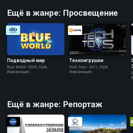
Ещё в жанре: Просвещение
Подводный мир
Техноигрушки
Blue World • 2008, США,
Tech Toys • 2011, США,
Информация
Информация
S
Ещё в жанре: Репортаж