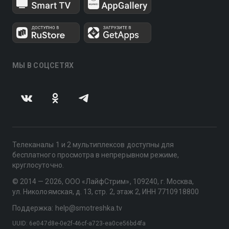
МЫ В СОЦСЕТЯХ
Телеканалы 1 и 2 мультиплексов доступны для
бесплатного просмотра в непрерывном режиме,
круглосуточно.
© 2014 — 2026, ООО «ЛайфСтрим», 109240, г. Москва,
ул. Николоямская, д. 13, стр. 2, этаж 2, ИНН 7710918800
Поддержка: help@smotreshka.tv
UUID: 6e047d8e-0e2f-46cf-a723-ea0ce56bd4fa