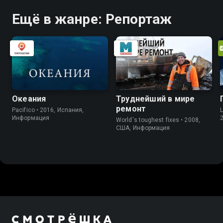
Ещё в жанре: Репортаж
Океания
Труднейший в мире
ремонт
Pacifico • 2016, Испания,
L
Информация
World's toughest fixes • 2008,
США, Информация