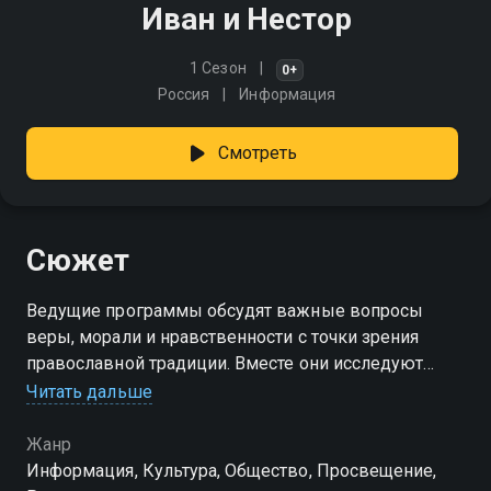
Иван и Нестор
1 Сезон
0+
Россия
Информация
Смотреть
Сюжет
Ведущие программы обсудят важные вопросы
веры, морали и нравственности с точки зрения
православной традиции. Вместе они исследуют
библейские тексты, разбирают актуальные темы
Читать дальше
современной жизни через призму христианского
учения
Жанр
Информация, Культура, Общество, Просвещение,