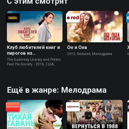
С этим смотрят
Клуб любителей книг и
Он и Она
пирогов из
2016, Бельгия, Мелодрама
I
картофельных
The Guernsey Literary and Potato
очистков
Peel Pie Society • 2018, США,
История
Ещё в жанре: Мелодрама