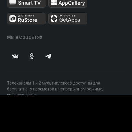
МЫ В СОЦСЕТЯХ
Телеканалы 1 и 2 мультиплексов доступны для
бесплатного просмотра в непрерывном режиме,
круглосуточно.
© 2014 — 2026, ООО «ЛайфСтрим», 109240, г. Москва,
ул. Николоямская, д. 13, стр. 2, этаж 2, ИНН 7710918800
Поддержка: help@smotreshka.tv
UUID: bc6254be-ddfa-4575-bd45-2a277bb10323