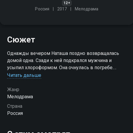
12+
Россия
2017
Мелодрама
Сюжет
Однажды вечером Наташа поздно возвращалась
домой одна. Сзади к ней подкрался мужчина и
усыпил хлороформом. Она очнулась в погребе.
Вместе с ещё одной девушкой Юлей, она оказалась
Читать дальше
в плену у обезумевшего человека
Жанр
Мелодрама
Страна
Россия