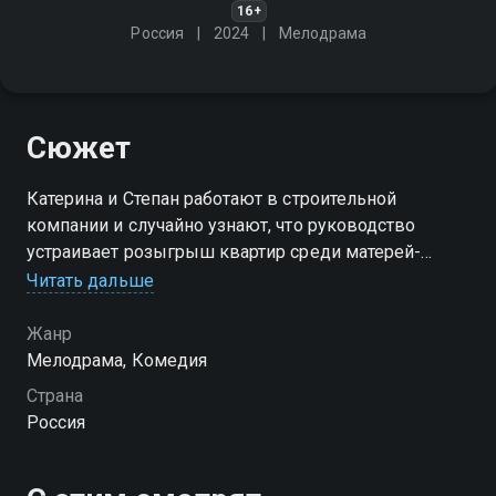
16+
Россия
2024
Мелодрама
Сюжет
Катерина и Степан работают в строительной
компании и случайно узнают, что руководство
устраивает розыгрыш квартир среди матерей-
одиночек, в том числе сотрудников. Недолго думая,
Читать дальше
семейная пара решает провернуть аферу и
расторгает брак
Жанр
Мелодрама, Комедия
Страна
Россия