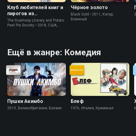
Клуб любителей книг и
Чёрное золото
пирогов из
Black Gold • 2011, Катар,
картофельных
Военный
The Guernsey Literary and Potato
очистков
Peel Pie Society • 2018, США,
История
Ещё в жанре: Комедия
Пушки Акимбо
Блеф
2019, Великобритания, Боевик
1976, Италия, Криминал