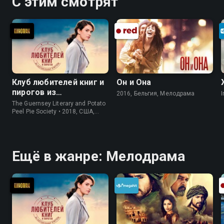
С этим смотрят
Клуб любителей книг и
Он и Она
пирогов из
2016, Бельгия, Мелодрама
I
картофельных
The Guernsey Literary and Potato
очистков
Peel Pie Society • 2018, США,
История
Ещё в жанре: Мелодрама