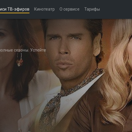
иси ТВ-эфиров
Кинотеатр
О сервисе
Тарифы
полные сезоны. Успейте