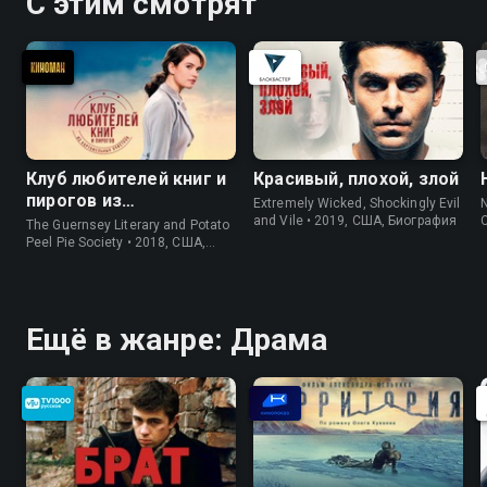
С этим смотрят
Клуб любителей книг и
Красивый, плохой, злой
пирогов из
Extremely Wicked, Shockingly Evil
N
картофельных
and Vile • 2019, США, Биография
The Guernsey Literary and Potato
очистков
Peel Pie Society • 2018, США,
История
Ещё в жанре: Драма