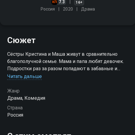
7.3
16+
Россия
2020
Драма
Сюжет
Сёстры Кристина и Маша живут в сравнительно
благополучной семье. Мама и папа любят девочек.
Подростки раз за разом попадают в забавные и
узнаваемые ситуации
Читать дальше
Посмотреть онлайн 2 сезон сериала Сама дура вы
Жанр
можете совершенно бесплатно в хорошем HD
Драма, Комедия
качестве на Смотрёшке
Страна
Россия