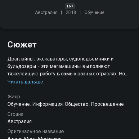
16+
Австралия
2018
Обучение
Сюжет
Драглайны, экскаваторы, судоподъемники и
бульдозеры - эти мегамашины выполняют
тяжелейшую работу в самых разных отраслях. Но
порой что-то выходит из строя, и на помощь
Читать дальше
приходят настоящие МЕГАмеханики
Жанр
Посмотреть онлайн 2 сезон сериала Короли
Обучение, Информация, Общество, Просвещение
мегаремонта вы можете совершенно бесплатно в
Страна
хорошем HD качестве на Смотрёшке
Австралия
Оригинальное название
Aussie Mega Mechanics