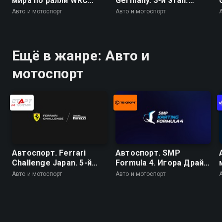
мира по ралли WRC
Germany. 3-й этап.
2026. 10 этап. Ралли
Ошерслебен. Гонка 1
Авто и мотоспорт
Авто и мотоспорт
Финляндия. День 4. 20
спецучасток
(заключительный).
Химос - Йямся 2
Ещё в жанре: Авто и
мотоспорт
Автоспорт. Ferrari
Автоспорт. SMP
Challenge Japan. 5-й
Formula 4. Игора Драйв.
этап. Сузука. Coppa
Гонка 2
Авто и мотоспорт
Авто и мотоспорт
Shell. Гонка 1