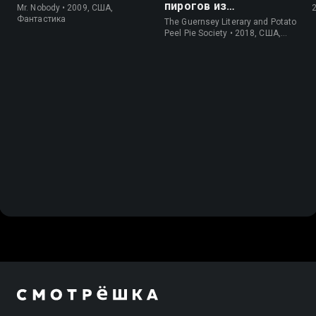
пирогов из
Mr. Nobody • 2009, США,
картофельных
Фантастика
The Guernsey Literary and Potato
очистков
Peel Pie Society • 2018, США,
История