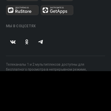
МЫ В СОЦСЕТЯХ
Телеканалы 1 и 2 мультиплексов доступны для
бесплатного просмотра в непрерывном режиме,
круглосуточно.
© 2014 — 2026, ООО «ЛайфСтрим», 109240, г. Москва,
ул. Николоямская, д. 13, стр. 2, этаж 2, ИНН 7710918800
Поддержка: help@smotreshka.tv
UUID: 60dd9bb8-3dc3-4ee5-94d1-edfbf1fe9bcf
v3.10.4
|
SSR