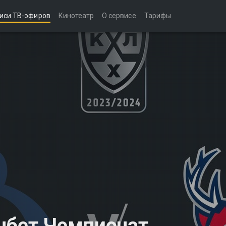
иси ТВ-эфиров
Кинотеатр
О сервисе
Тарифы
нбет Чемпионат